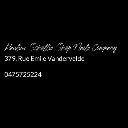
Pauline Scholtis Shop Nails Company
379, Rue Emile Vandervelde
0475725224