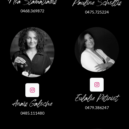
Noa Stamatiadis
Pauline Scholtis
0468.369872
0475.725224
Eulalie Petiniot
Anaïs Galoche
0479.386247
0485.111480