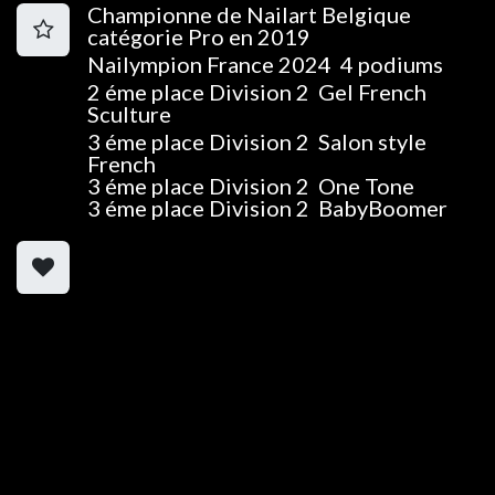
Championne de Nailart Belgique
catégorie Pro en 2019
Nailympion France 2024 4 podiums
2 éme place Division 2 Gel French
Sculture
3 éme place Division 2 Salon style
French
3 éme place Division 2 One Tone
3 éme place Division 2 BabyBoomer
« Je suis quelqu’un de très pointilleux : j’aime
que tout soit cohérent, propre et bien fait,
que ce soit dans mes poses, mes formations
ou l’image de la marque. Je veille toujours aux
détails, parce que pour moi, ce sont eux qui