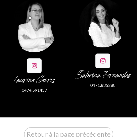
Sabrina Fernandes
Laurine Georis
0471.835288
0474.591437
Retour à la page précédente