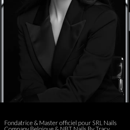
Verlinde Tracy Nails Company Belgium
Fondatrice & Master officiel pour SRL Nails
Company Belqique & NBT Nails By Tracy .