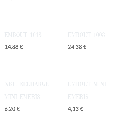
Embout 1013
Embout 1008
14,88
€
24,38
€
NBT. Recharge
Embout Mini
Mini Emeris
Emeris
6,20
€
4,13
€