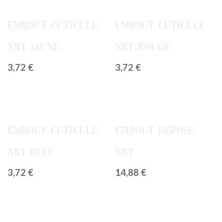
Embout cuticule
Embout cuticule
NBT jaune
NBT rouge
3,72
€
3,72
€
Embout cuticule
Embout Dépose
NBT Bleu
NBT
3,72
€
14,88
€