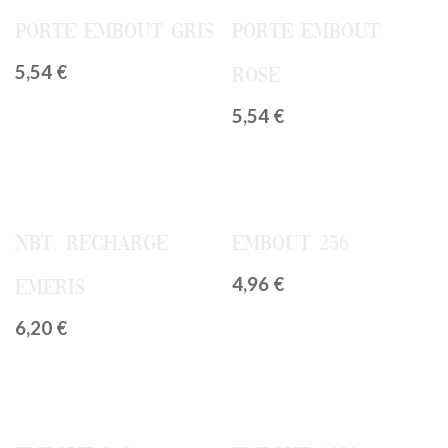
Porte Embout Gris
Porte Embout
5,54
€
Rose
5,54
€
NBT. Recharge
Embout 256
4,96
€
Emeris
6,20
€