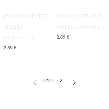
Embout Cuticule
Embout Cuticule
Staleks
Staleks FA40R016/4
2,89
€
FA50R016/3.4
2,89
€
1
2