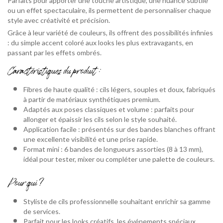
Parfaits pour apporter une touche artistique, une nuance subtile
ou un effet spectaculaire, ils permettent de personnaliser chaque
style avec créativité et précision.
Grâce à leur variété de couleurs, ils offrent des possibilités infinies
: du simple accent coloré aux looks les plus extravagants, en
passant par les effets ombrés.
Caractéristiques du produit :
Fibres de haute qualité : cils légers, souples et doux, fabriqués
à partir de matériaux synthétiques premium.
Adaptés aux poses classiques et volume : parfaits pour
allonger et épaissir les cils selon le style souhaité.
Application facile : présentés sur des bandes blanches offrant
une excellente visibilité et une prise rapide.
Format mini : 6 bandes de longueurs assorties (8 à 13 mm),
idéal pour tester, mixer ou compléter une palette de couleurs.
Pour qui ?
Styliste de cils professionnelle souhaitant enrichir sa gamme
de services.
Parfait pour les looks créatifs, les événements spéciaux,