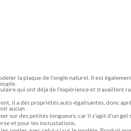
odeler la plaque de l'ongle naturel. Il est égalemen
souple.
laire qui ont déjà de l'expérience et travaillent rap
nt, il a des propriétés auto-égalisantes, donc aprè
oir aucun.
liser sur des petites longueurs, car il s'agit d'un ge
erse et pour les incrustations.
 les ongles avec celui-ci sur le modèle. Produit mo