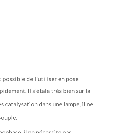
t possible de l'utiliser en pose
idement. Il s'étale très bien sur la
s catalysation dans une lampe, il ne
l souple.
nophase, il ne nécessite pas