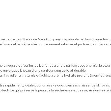
e avec la crème « Mars » de Nails Company, inspirée du parfum unique In
harisme, cette crème allie nourrissement intense et parfum masculin sens
lemousse et feuilles de laurier ouvrent le parfum avec énergie, le cœur 
lle enveloppe la peau d’une senteur sensuelle et durable.
 en ingrédients naturels et actifs, la crème hydrate profondément et régén
re rapidement, idéale pour un usage quotidien sans laisser de film gras.
otectrice qui préserve la peau de la sécheresse et des agressions extér