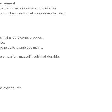
ntensément.
s et favorise la régénération cutanée.
s, apportant confort et souplesse à la peau.
s mains et le corps propres.
te.
uche ou le lavage des mains.
e un parfum masculin subtil et durable.
ns extérieures