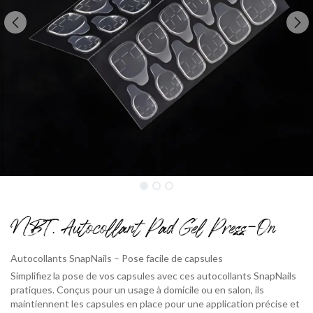
NBT . Autocollant Pad Gel Press-On
Autocollants SnapNails – Pose facile de capsules
Simplifiez la pose de vos capsules avec ces autocollants SnapNails
pratiques. Conçus pour un usage à domicile ou en salon, ils
maintiennent les capsules en place pour une application précise et